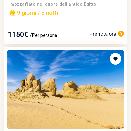
mozzafiato nel cuore dell’antico Egitto!
9 giorni / 8 notti
1150€
Prenota ora
/Per persona