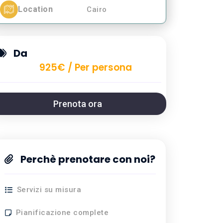
Location
Cairo
Da
925€ / Per persona
Prenota ora
Perchè prenotare con noi?
Servizi su misura
Pianificazione complete