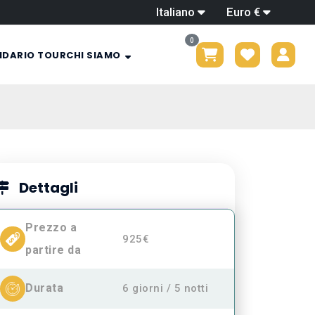
Italiano
Euro €
0
NDARIO TOUR
CHI SIAMO
Dettagli
Prezzo a
925€
partire da
Durata
6 giorni / 5 notti