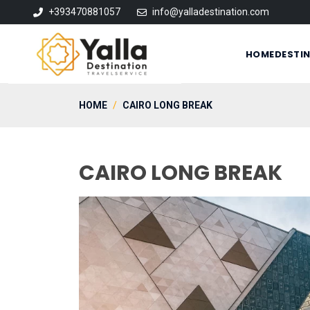
+393470881057
info@yalladestination.com
HOME
DESTI
HOME
CAIRO LONG BREAK
CAIRO LONG BREAK