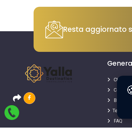
Resta aggiornato su
Genera
Chi siam

Contatti
Blog
Testimon
FAQ
Preferiti