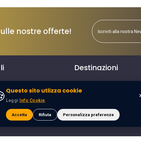
lle nostre offerte!
li
Destinazioni
o
Egitto
Questo sito utlizza cookie

Leggi
Info Cookie
.
Accetta
Rifiuta
Personalizza preferenze
ials