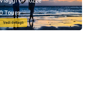
Viaggi di nozze
0 Tours
Vedi dettagli