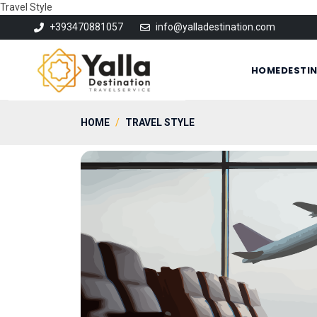
Travel Style
+393470881057
info@yalladestination.com
HOME
DESTI
HOME
TRAVEL STYLE