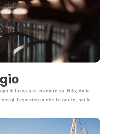
ggio
ggi di lusso alle crociere sul Nilo, dalle
 scegli l’esperienza che fa per te, noi la