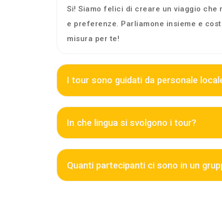
Si! Siamo felici di creare un viaggio che
e preferenze. Parliamone insieme e costr
misura per te!
I tour sono guidati da personale local
In che lingua si svolgono i tour?
Quanti partecipanti ci sono in un gru