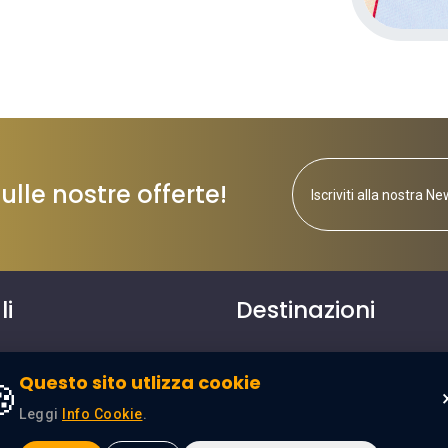
lle nostre offerte!
li
Destinazioni
o
Egitto
Questo sito utlizza cookie

Leggi
Info Cookie
.