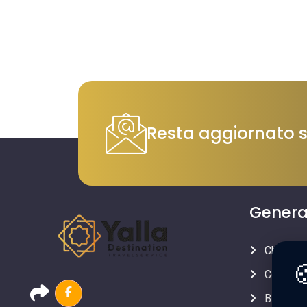
Resta aggiornato su
Genera
Chi siam

Contatti
Blog