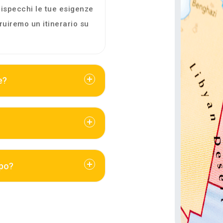
 rispecchi le tue esigenze
uiremo un itinerario su
e?
ppo?