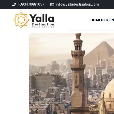
+393470881057
info@yalladestination.com
HOME
DESTI