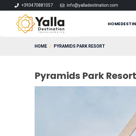
+393470881057
info@yalladestination.com
HOME
DESTI
HOME
PYRAMIDS PARK RESORT
Pyramids Park Resor