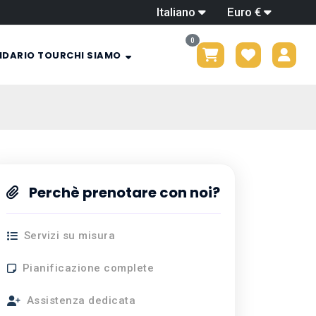
Italiano
Euro €
0
NDARIO TOUR
CHI SIAMO
Perchè prenotare con noi?
Servizi su misura
Pianificazione complete
Assistenza dedicata