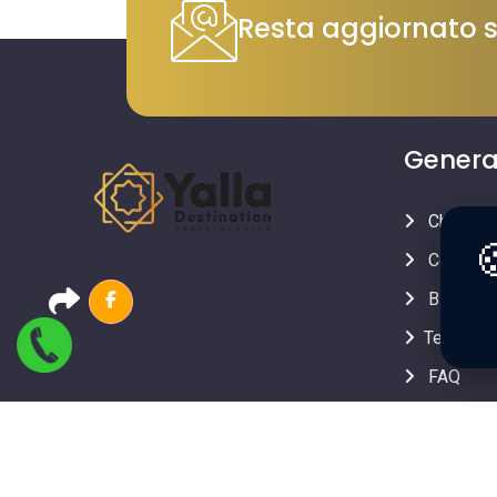
Resta aggiornato su
Genera
Chi siam

Contatti
Blog
Testimon
FAQ
Preferiti