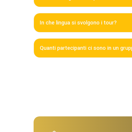
In che lingua si svolgono i tour?
Quanti partecipanti ci sono in un gru