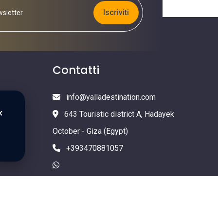
Iscriviti
Contatti
info@yalladestination.com
×
643 Touristic district A, Hadayek
October - Giza (Egypt)
+393470881057