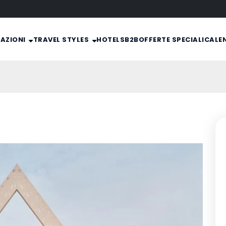
NAZIONI
TRAVEL STYLES
HOTELS
B2B
OFFERTE SPECIALI
CALE
t