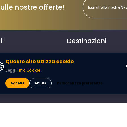
lle nostre offerte!
li
Destinazioni
o
Egitto
Questo sito utlizza cookie

Leggi
Info Cookie
.
Accetta
Rifiuta
Personalizza preferenze
ials
Tutti i Diritti Riservati © 2026
SeoEra