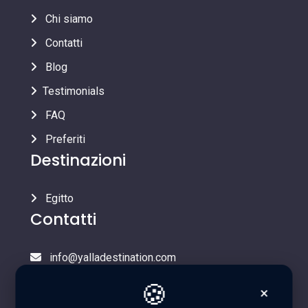
Chi siamo
Contatti
Blog
Testimonials
FAQ
Preferiti
Destinazioni
Egitto
Contatti
info@yalladestination.com
643 Touristic district A, Hadayek October - Giza
🍪
×
(Egypt)